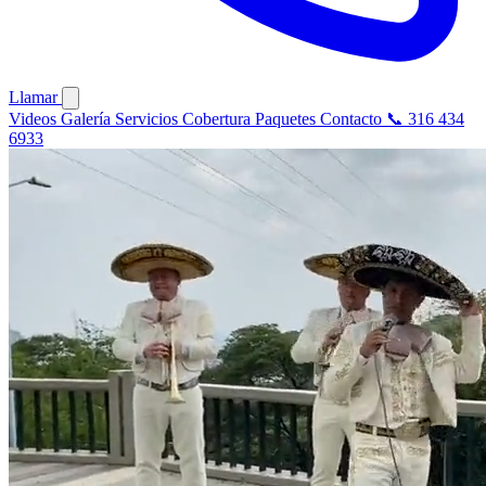
Llamar
Videos
Galería
Servicios
Cobertura
Paquetes
Contacto
📞 316 434
6933