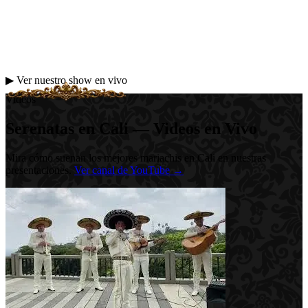
▶ Ver nuestro show en vivo
Videos
Serenatas en Cali — Videos en Vivo
Mira cómo suenan los mejores mariachis en Cali en nuestras
presentaciones.
Ver canal de YouTube →