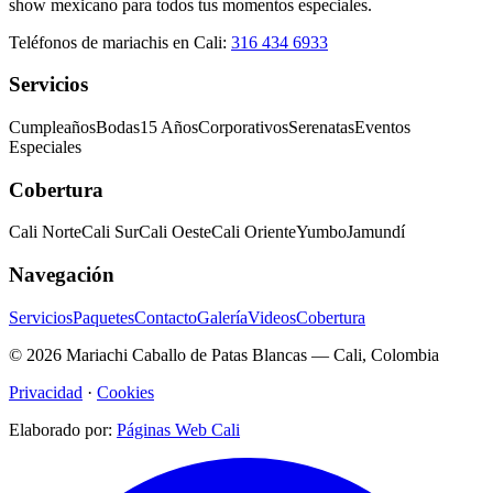
show mexicano para todos tus momentos especiales.
Teléfonos de mariachis en Cali:
316 434 6933
Servicios
Cumpleaños
Bodas
15 Años
Corporativos
Serenatas
Eventos
Especiales
Cobertura
Cali Norte
Cali Sur
Cali Oeste
Cali Oriente
Yumbo
Jamundí
Navegación
Servicios
Paquetes
Contacto
Galería
Videos
Cobertura
© 2026 Mariachi Caballo de Patas Blancas — Cali, Colombia
Privacidad
·
Cookies
Elaborado por:
Páginas Web Cali